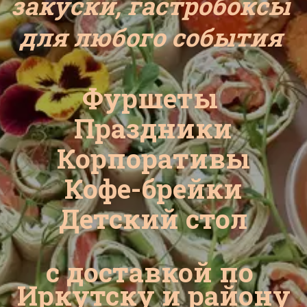
закуски, гастробоксы 
для любого события 
Фуршеты 
Праздники
Корпоративы
Кофе-брейки
Детский стол
с доставкой по 
Иркутску и району