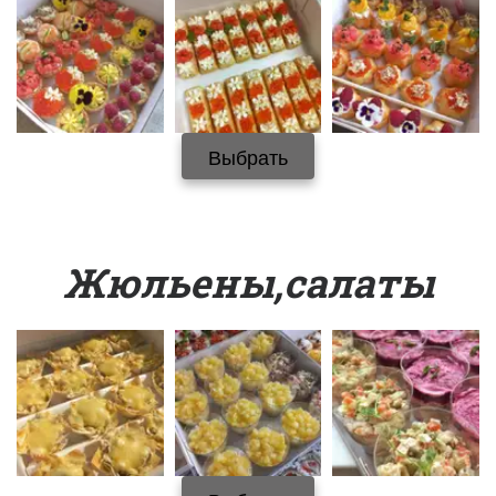
Выбрать
Жюльены,салаты