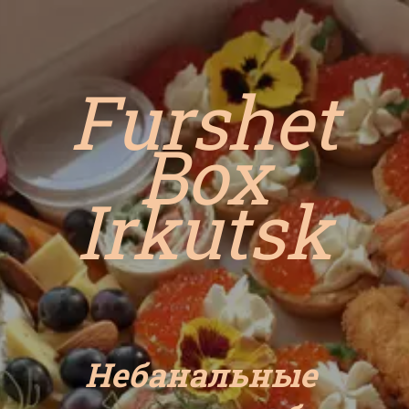
Furshet
Box
Irkutsk
Небанальные 