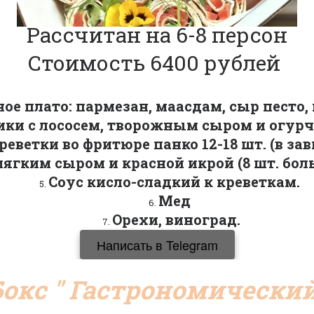
Рассчитан на 6-8 персон
Стоимость 6400 рублей 
ое плато: пармезан, маасдам, сыр песто,
ики с лососем, творожным сыром и огурч
реветки во фритюре панко 12-18 шт. (в за
мягким сыром и красной икрой (8 шт. бо
Соус кисло-сладкий к креветкам. 
Мед 
Орехи, виноград.
Написать в Telegram
окс " Гастрономически