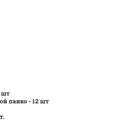
 шт
й панко - 12 шт
т.