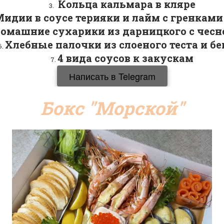
 Кольца кальмара в кляре
идии в соусе терияки и лайм с гренками
омашние сухарики из дарницкого с чесн
Хлебные палочки из слоеного теста и бе
4 вида соусов к закускам
Написать в Telegram
Бокс "Морской"