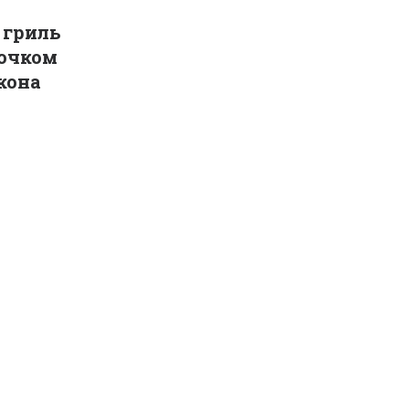
 гриль
очком 
кона