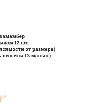
 камамбер
иком 12 шт.
висимости от размера)
льших или 12 малых)
й"