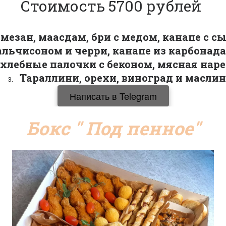
Стоимость 5700 рублей 
мезан, маасдам, бри с медом, канапе с с
альчисоном и черри, канапе из карбонада
хлебные палочки с беконом, мясная наре
  Тараллини, орехи, виноград и масли
Написать в Telegram
Бокс " Под пенное"