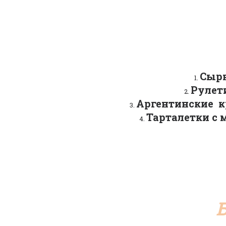
Сырн
Рулет
Аргентинские  к
Тарталетки с 
Б